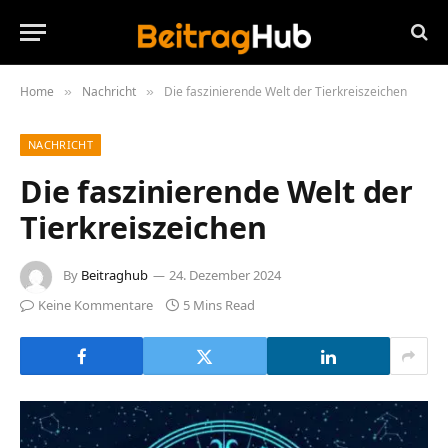
Home
Nachricht
Die faszinierende Welt der Tierkreiszeichen
»
»
NACHRICHT
Die faszinierende Welt der
Tierkreiszeichen
By
Beitraghub
24. Dezember 2024
Keine Kommentare
5 Mins Read