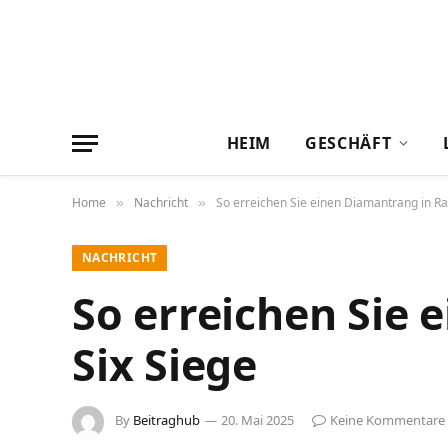
HEIM
GESCHÄFT
Home
Nachricht
So erreichen Sie einen Diamantrang in Ra
»
»
NACHRICHT
So erreichen Sie
Six Siege
By
Beitraghub
20. Mai 2025
Keine Kommentare