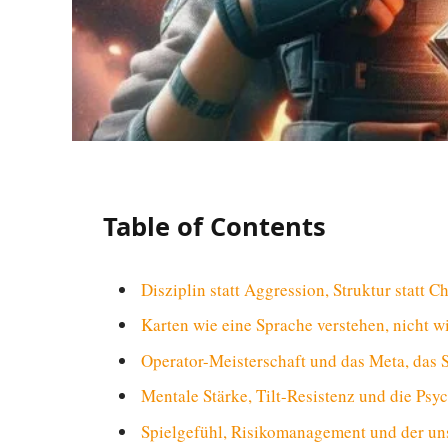
Table of Contents
Disziplin statt Aggression, Struktur statt C
Karten wie eine Sprache verstehen, nicht w
Operator-Meisterschaft und das Meta, das Si
Mentale Stärke, Tilt-Resistenz und die Psy
Spielgefühl, Risikomanagement und der uns