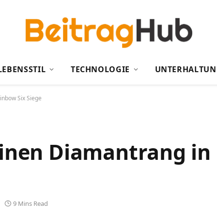
LEBENSSTIL
TECHNOLOGIE
UNTERHALTUN
inbow Six Siege
 einen Diamantrang i
9 Mins Read