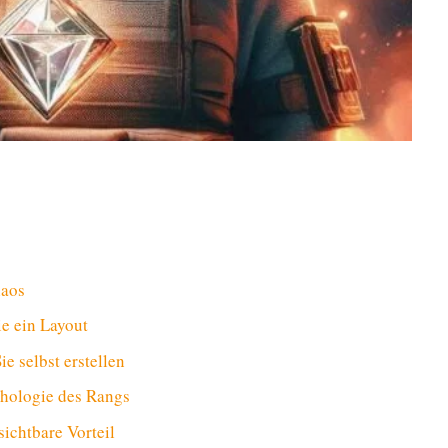
haos
ie ein Layout
e selbst erstellen
chologie des Rangs
ichtbare Vorteil