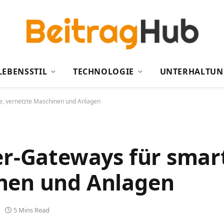
LEBENSSTIL
TECHNOLOGIE
UNTERHALTUN
te, vernetzte Maschinen und Anlagen
er-Gateways für smar
nen und Anlagen
5 Mins Read