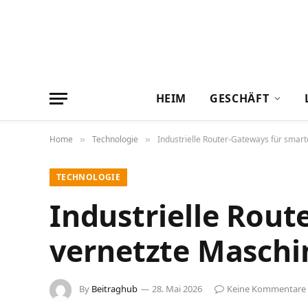
HEIM
GESCHÄFT
Home
Technologie
Industrielle Router-Gateways für smar
»
»
TECHNOLOGIE
Industrielle Rout
vernetzte Maschi
By
Beitraghub
28. Mai 2026
Keine Kommentare