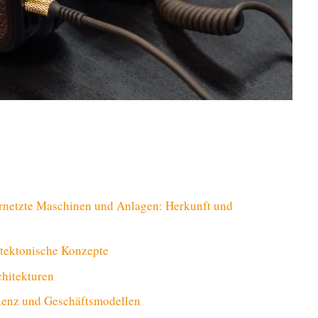
vernetzte Maschinen und Anlagen: Herkunft und
tektonische Konzepte
chitekturen
zienz und Geschäftsmodellen