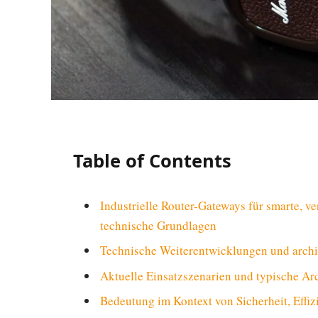
Table of Contents
Industrielle Router-Gateways für smarte, 
technische Grundlagen
Technische Weiterentwicklungen und archi
Aktuelle Einsatzszenarien und typische Ar
Bedeutung im Kontext von Sicherheit, Effi