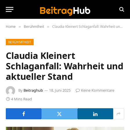
Home
Berühmtheit
Claudia Kleinert Schlaganfall: Wahrheit und aktueller Stand
»
»
BERÜHMTHEIT
Claudia Kleinert
Schlaganfall: Wahrheit und
aktueller Stand
By
Beitraghub
18. Juni 2025
Keine Kommentare
4 Mins Read