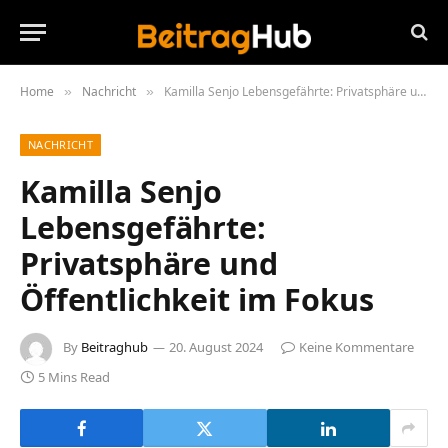
Home
Nachricht
Kamilla Senjo Lebensgefährte: Privatsphäre und Öffentlichkeit im Fokus
»
»
NACHRICHT
Kamilla Senjo
Lebensgefährte:
Privatsphäre und
Öffentlichkeit im Fokus
By
Beitraghub
20. August 2024
Keine Kommentare
5 Mins Read