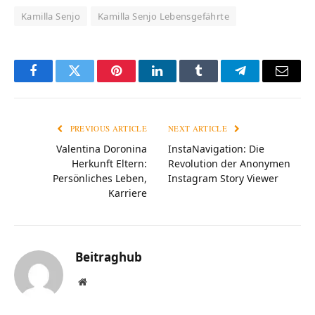
Kamilla Senjo
Kamilla Senjo Lebensgefährte
Facebook
Twitter
Pinterest
LinkedIn
Tumblr
Telegram
Email
PREVIOUS ARTICLE
NEXT ARTICLE
Valentina Doronina
InstaNavigation: Die
Herkunft Eltern:
Revolution der Anonymen
Persönliches Leben,
Instagram Story Viewer
Karriere
Beitraghub
Website