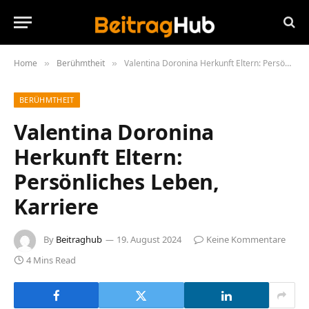
Home
Berühmtheit
Valentina Doronina Herkunft Eltern: Persönliches Leben, Karriere
»
»
BERÜHMTHEIT
Valentina Doronina
Herkunft Eltern:
Persönliches Leben,
Karriere
By
Beitraghub
19. August 2024
Keine Kommentare
4 Mins Read