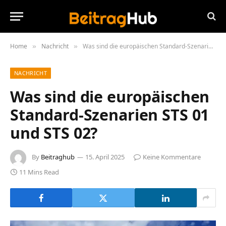
Home
Nachricht
Was sind die europäischen Standard-Szenarien STS 01 und STS 02?
»
»
NACHRICHT
Was sind die europäischen
Standard-Szenarien STS 01
und STS 02?
By
Beitraghub
15. April 2025
Keine Kommentare
11 Mins Read