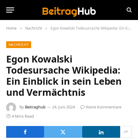
Home
Nachricht
Egon Kowalski Todesursache Wikipedia: Ein Einblick in sein Leben und Vermächtnis
»
»
NACHRICHT
Egon Kowalski
Todesursache Wikipedia:
Ein Einblick in sein Leben
und Vermächtnis
By
Beitraghub
24. Juni 2024
Keine Kommentare
4 Mins Read