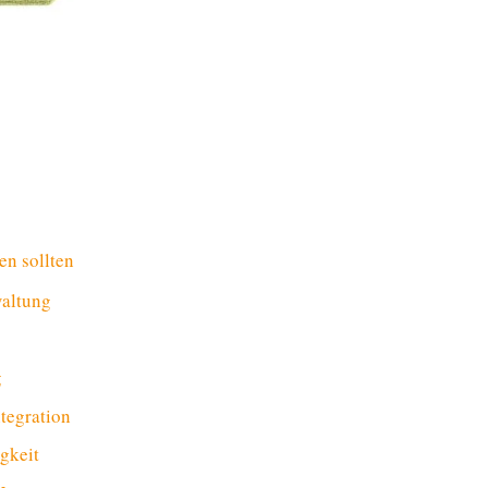
en sollten
waltung
g
tegration
igkeit