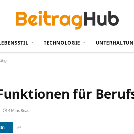
LEBENSSTIL
TECHNOLOGIE
UNTERHALTUN
ätige
unktionen für Berufs
4 Mins Read
dIn