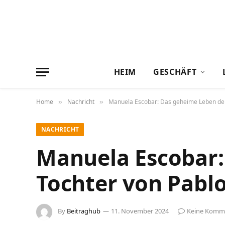
HEIM
GESCHÄFT
Home
Nachricht
Manuela Escobar: Das geheime Leben der
»
»
NACHRICHT
Manuela Escobar:
Tochter von Pabl
By
Beitraghub
11. November 2024
Keine Komm