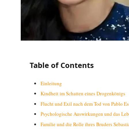
Table of Contents
Einleitung
Kindheit im Schatten eines Drogenkönigs
Flucht und Exil nach dem Tod von Pablo E
Psychologische Auswirkungen und das Le
Familie und die Rolle ihres Bruders Sebast