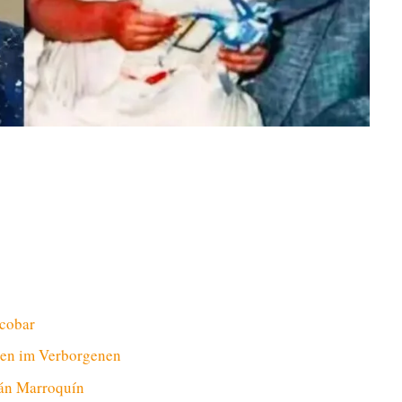
scobar
ben im Verborgenen
ián Marroquín