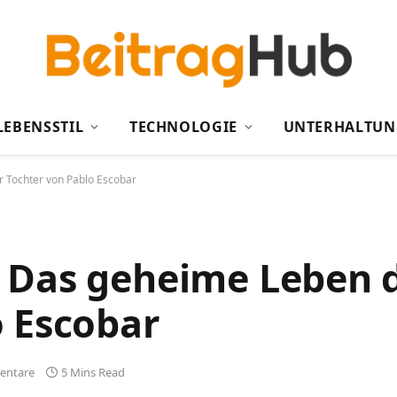
LEBENSSTIL
TECHNOLOGIE
UNTERHALTUN
 Tochter von Pablo Escobar
 Das geheime Leben 
o Escobar
entare
5 Mins Read