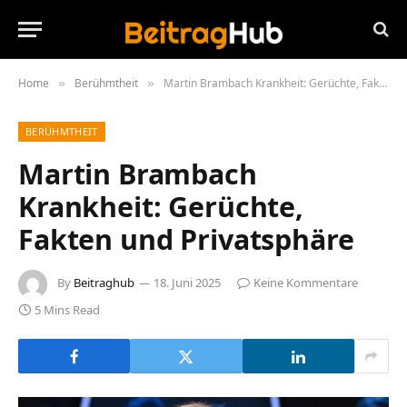
Home
Berühmtheit
Martin Brambach Krankheit: Gerüchte, Fakten und Privatsphäre
»
»
BERÜHMTHEIT
Martin Brambach
Krankheit: Gerüchte,
Fakten und Privatsphäre
By
Beitraghub
18. Juni 2025
Keine Kommentare
5 Mins Read