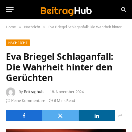
Home
Nachricht
Eva Briegel Schlaganfall: Die Wahrheit hinter den Gerüchten
»
»
NACHRICHT
Eva Briegel Schlaganfall:
Die Wahrheit hinter den
Gerüchten
By
Beitraghub
18. November 2024
Keine Kommentare
6 Mins Read