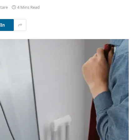
tare
4 Mins Read
dIn