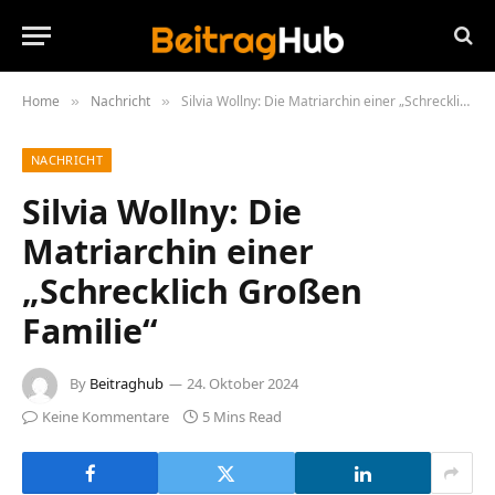
Home
Nachricht
Silvia Wollny: Die Matriarchin einer „Schrecklich Großen Familie“
»
»
NACHRICHT
Silvia Wollny: Die
Matriarchin einer
„Schrecklich Großen
Familie“
By
Beitraghub
24. Oktober 2024
Keine Kommentare
5 Mins Read