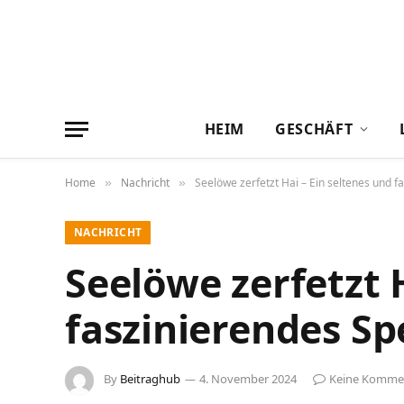
HEIM
GESCHÄFT
Home
Nachricht
Seelöwe zerfetzt Hai – Ein seltenes und f
»
»
NACHRICHT
Seelöwe zerfetzt 
faszinierendes Sp
By
Beitraghub
4. November 2024
Keine Komme