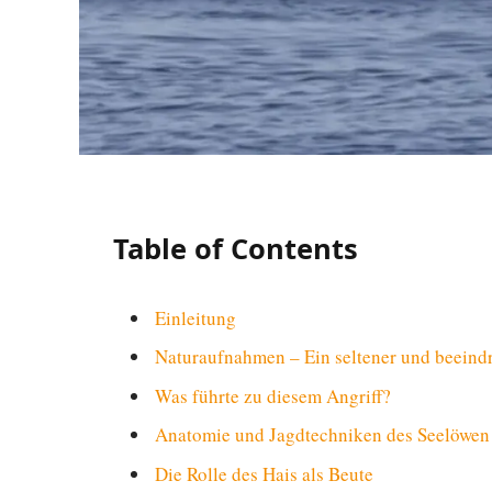
Table of Contents
Einleitung
Naturaufnahmen – Ein seltener und beein
Was führte zu diesem Angriff?
Anatomie und Jagdtechniken des Seelöwen
Die Rolle des Hais als Beute