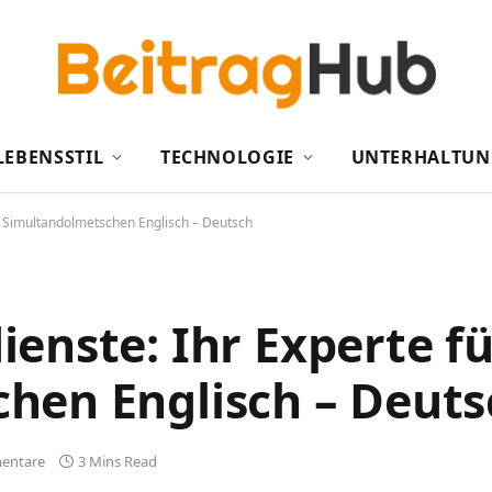
LEBENSSTIL
TECHNOLOGIE
UNTERHALTUN
r Simultandolmetschen Englisch – Deutsch
enste: Ihr Experte fü
hen Englisch – Deuts
entare
3 Mins Read