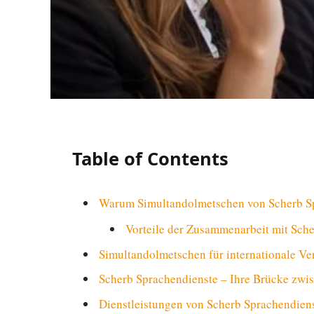
Table of Contents
Warum Simultandolmetschen von Scherb S
Vorteile der Zusammenarbeit mit Sch
Simultandolmetschen für internationale Ve
Scherb Sprachendienste – Ihre Brücke zwi
Dienstleistungen von Scherb Sprachendien