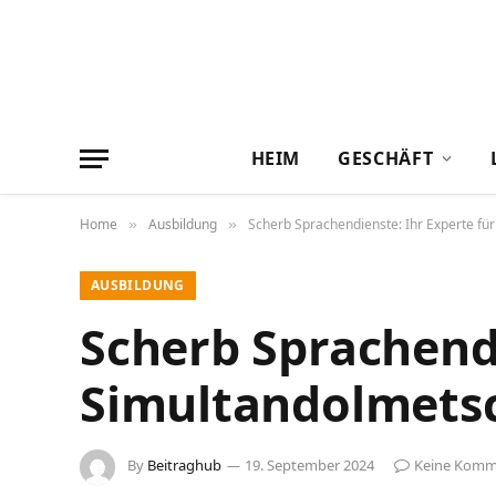
HEIM
GESCHÄFT
Home
Ausbildung
Scherb Sprachendienste: Ihr Experte fü
»
»
AUSBILDUNG
Scherb Sprachendi
Simultandolmetsc
By
Beitraghub
19. September 2024
Keine Komm