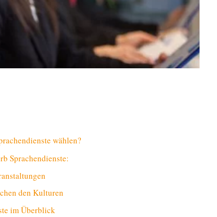
prachendienste wählen?
erb Sprachendienste:
ranstaltungen
schen den Kulturen
ste im Überblick