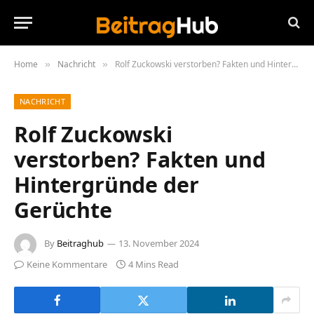
Home
Nachricht
Rolf Zuckowski verstorben? Fakten und Hintergründe der Gerüchte
»
»
NACHRICHT
Rolf Zuckowski
verstorben? Fakten und
Hintergründe der
Gerüchte
By
Beitraghub
13. November 2024
Keine Kommentare
4 Mins Read