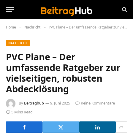
Home
Nachricht
PVC Plane – Der umfassende Ratgeber zur vielseitigen, robusten Abdecklösung
»
»
NACHRICHT
PVC Plane – Der
umfassende Ratgeber zur
vielseitigen, robusten
Abdecklösung
By
Beitraghub
9. Juni 2025
Keine Kommentare
5 Mins Read