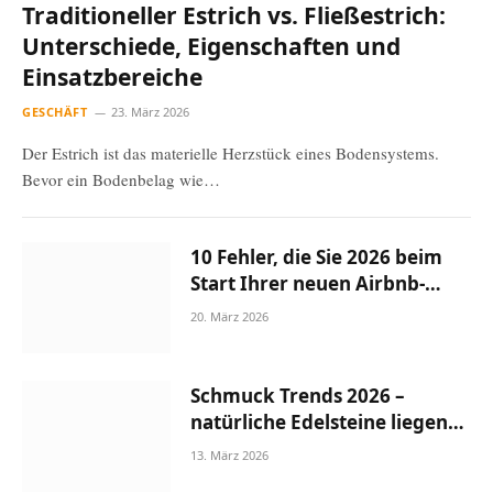
Traditioneller Estrich vs. Fließestrich:
Unterschiede, Eigenschaften und
Einsatzbereiche
GESCHÄFT
23. März 2026
Der Estrich ist das materielle Herzstück eines Bodensystems.
Bevor ein Bodenbelag wie…
10 Fehler, die Sie 2026 beim
Start Ihrer neuen Airbnb-
Wohnung vermeiden sollten
20. März 2026
Schmuck Trends 2026 –
natürliche Edelsteine liegen
im Trend
13. März 2026