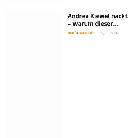
Andrea Kiewel nackt
– Warum dieser
Suchbegriff nichts
BERÜHMTHEIT
2. Juni 2026
mit ihrer
tatsächlichen
Karriere zu tun hat