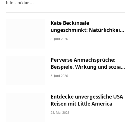
Infrastruktur.…
Kate Beckinsale
ungeschminkt: Natürlichkeit,
Schönheit und die Frau hinter
8. Juni 2026
dem Hollywood-Glamour
Perverse Anmachsprüche:
Beispiele, Wirkung und soziale
Einordnung
3. Juni 2026
Entdecke unvergessliche USA
Reisen mit Little America
28. Mai 2026