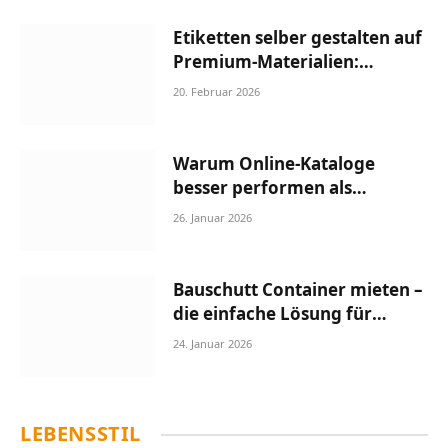
Etiketten selber gestalten auf
Premium-Materialien:
Graspapier, Silber-Metallic &
20. Februar 2026
ablösbare Folien im Vergleich
Warum Online-Kataloge
besser performen als
klassische Produktseiten
26. Januar 2026
Bauschutt Container mieten –
die einfache Lösung für
saubere Baustellen
24. Januar 2026
LEBENSSTIL