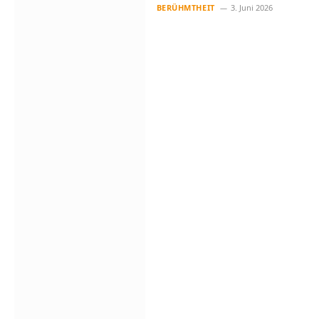
und Karriere des
BERÜHMTHEIT
3. Juni 2026
Netflix-Stars