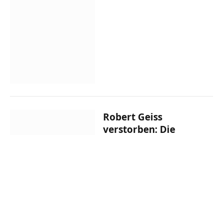
Robert Geiss
verstorben: Die
Wahrheit hinter den
Gerüchten
NACHRICHT
11. August 2024