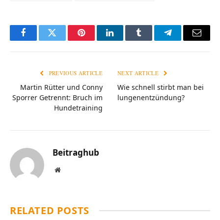
Facebook
Twitter
Pinterest
LinkedIn
Tumblr
Telegram
Email
PREVIOUS ARTICLE
NEXT ARTICLE
Martin Rütter und Conny
Wie schnell stirbt man bei
Sporrer Getrennt: Bruch im
lungenentzündung?
Hundetraining
Beitraghub
Website
RELATED
POSTS