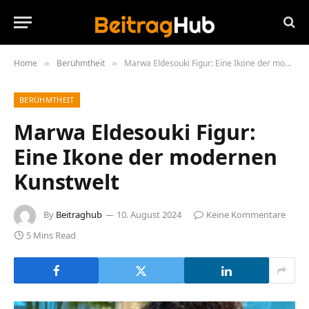
Home
Berühmtheit
Marwa Eldesouki Figur: Eine Ikone der modernen Kunstwelt
»
»
BERÜHMTHEIT
Marwa Eldesouki Figur:
Eine Ikone der modernen
Kunstwelt
By
Beitraghub
10. August 2024
Keine Kommentare
5 Mins Read