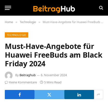
Home
Technologie
Must-Have-Angebote für Huawei FreeBuds am Black Friday 2024
»
»
TECHNOLOGIE
Must-Have-Angebote für
Huawei FreeBuds am Black
Friday 2024
By
Beitraghub
6. November 2024
Keine Kommentare
5 Mins Read