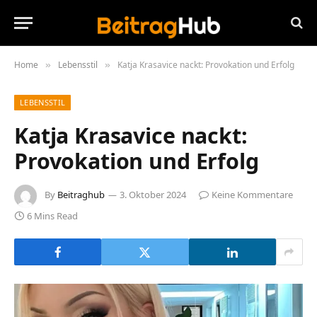
Home
Lebensstil
Katja Krasavice nackt: Provokation und Erfolg
»
»
LEBENSSTIL
Katja Krasavice nackt:
Provokation und Erfolg
By
Beitraghub
3. Oktober 2024
Keine Kommentare
6 Mins Read