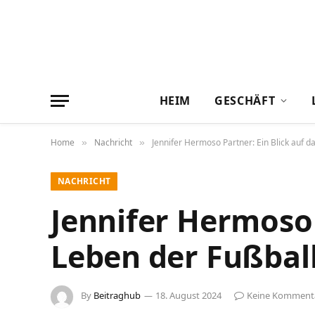
HEIM
GESCHÄFT
Home
Nachricht
Jennifer Hermoso Partner: Ein Blick auf d
»
»
NACHRICHT
Jennifer Hermoso 
Leben der Fußbal
By
Beitraghub
18. August 2024
Keine Komment