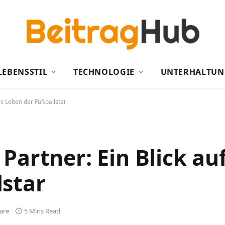
LEBENSSTIL
TECHNOLOGIE
UNTERHALTUN
as Leben der Fußballstar
Partner: Ein Blick au
lstar
are
5 Mins Read