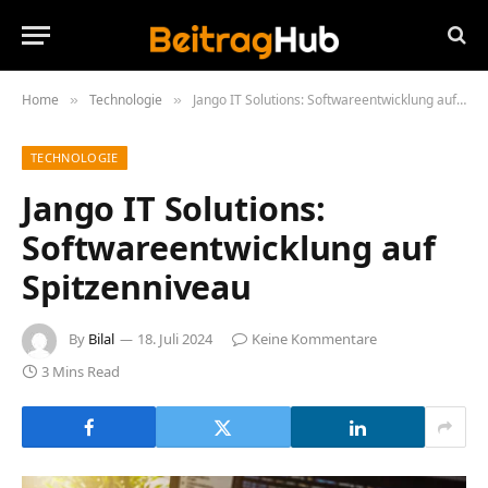
Home
Technologie
Jango IT Solutions: Softwareentwicklung auf Spitzenniveau
»
»
TECHNOLOGIE
Jango IT Solutions:
Softwareentwicklung auf
Spitzenniveau
By
Bilal
18. Juli 2024
Keine Kommentare
3 Mins Read