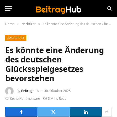
Home
Nachricht
Es könnte eine Änderung des deutschen Glücksspielgesetzes bevorstehen
»
»
NACHRICHT
Es könnte eine Änderung
des deutschen
Glücksspielgesetzes
bevorstehen
By
Beitraghub
30. Oktober 2025
Keine Kommentare
5 Mins Read