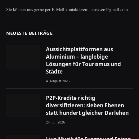
Sie können uns gerne per E-Mail kontaktieren: anuskseo@gmail.com
NEUESTE BEITRÄGE
Aussichtsplattformen aus
Aluminium – langlebige
Lösungen für Tourismus und
Städte
4. August 2026
P2P-Kredite richtig
diversifizieren: sieben Ebenen
statt hundert gleicher Darlehen
24. Juli 2026