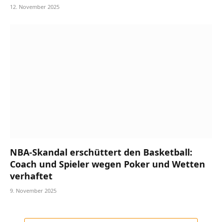
12. November 2025
NBA-Skandal erschüttert den Basketball:
Coach und Spieler wegen Poker und Wetten
verhaftet
9. November 2025