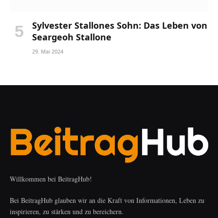
Sylvester Stallones Sohn: Das Leben von
Seargeoh Stallone
29. Mai 2024
Willkommen bei BeitragHub!
Bei BeitragHub glauben wir an die Kraft von Informationen, Leben zu
inspirieren, zu stärken und zu bereichern.