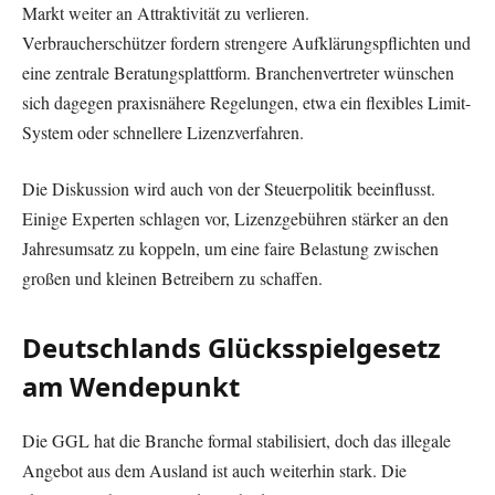
Markt weiter an Attraktivität zu verlieren.
Verbraucherschützer fordern strengere Aufklärungspflichten und
eine zentrale Beratungsplattform. Branchenvertreter wünschen
sich dagegen praxisnähere Regelungen, etwa ein flexibles Limit-
System oder schnellere Lizenzverfahren.
Die Diskussion wird auch von der Steuerpolitik beeinflusst.
Einige Experten schlagen vor, Lizenzgebühren stärker an den
Jahresumsatz zu koppeln, um eine faire Belastung zwischen
großen und kleinen Betreibern zu schaffen.
Deutschlands Glücksspielgesetz
am Wendepunkt
Die GGL hat die Branche formal stabilisiert, doch das illegale
Angebot aus dem Ausland ist auch weiterhin stark. Die