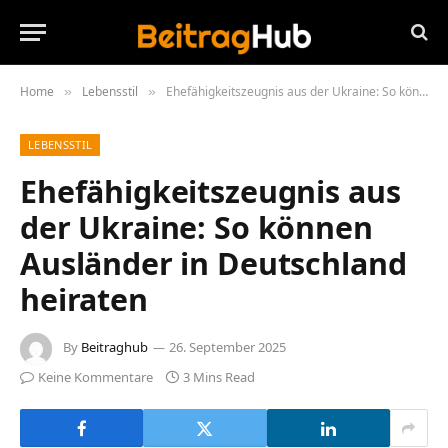
Home
Lebensstil
Ehefähigkeitszeugnis aus der Ukraine: So können Ausländer in Deutschland heiraten
»
»
LEBENSSTIL
Ehefähigkeitszeugnis aus
der Ukraine: So können
Ausländer in Deutschland
heiraten
By
Beitraghub
26. September 2025
Keine Kommentare
3 Mins Read