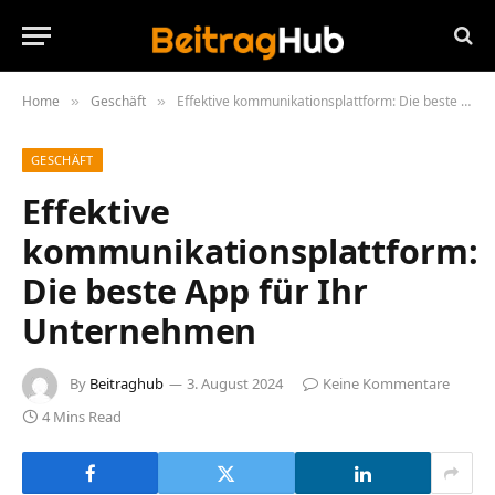
Home
Geschäft
Effektive kommunikationsplattform: Die beste App für Ihr Unternehmen
»
»
GESCHÄFT
Effektive
kommunikationsplattform:
Die beste App für Ihr
Unternehmen
By
Beitraghub
3. August 2024
Keine Kommentare
4 Mins Read