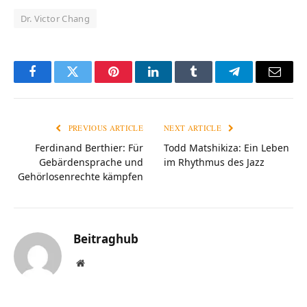
Dr. Victor Chang
Facebook
Twitter
Pinterest
LinkedIn
Tumblr
Telegram
Email
PREVIOUS ARTICLE
NEXT ARTICLE
Ferdinand Berthier: Für
Todd Matshikiza: Ein Leben
Gebärdensprache und
im Rhythmus des Jazz
Gehörlosenrechte kämpfen
Beitraghub
Website