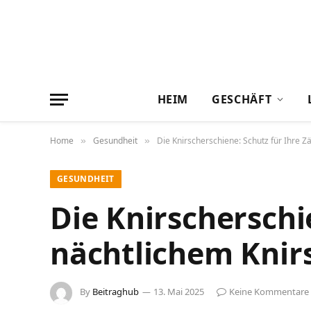
HEIM
GESCHÄFT
Home
Gesundheit
Die Knirscherschiene: Schutz für Ihre 
»
»
GESUNDHEIT
Die Knirscherschi
nächtlichem Knir
By
Beitraghub
13. Mai 2025
Keine Kommentare