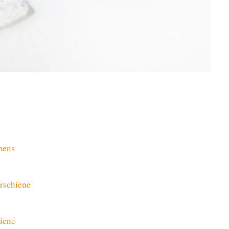
hens
rschiene
hiene