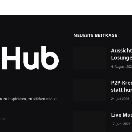
NEUESTE BEITRÄGE
Aussich
Lösunge
4. August 202
P2P-Kred
statt hu
 zu inspirieren, zu stärken und zu
24. Juli 2026
Live Mus
com
17. Juni 2026