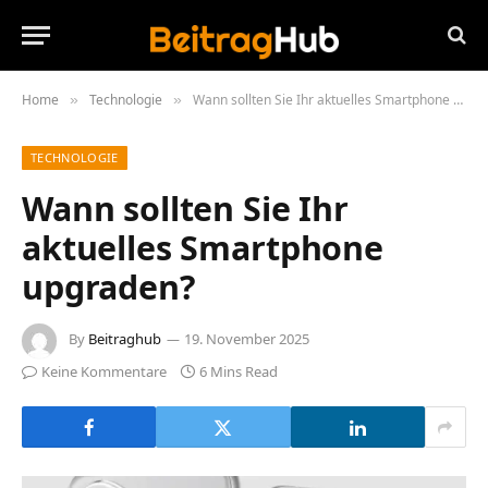
Home
Technologie
Wann sollten Sie Ihr aktuelles Smartphone upgraden?
»
»
TECHNOLOGIE
Wann sollten Sie Ihr
aktuelles Smartphone
upgraden?
By
Beitraghub
19. November 2025
Keine Kommentare
6 Mins Read