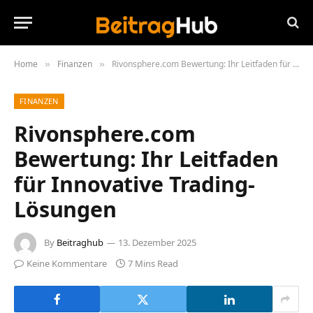
Home
Finanzen
Rivonsphere.com Bewertung: Ihr Leitfaden für Innovative Trading-Lösungen
»
»
FINANZEN
Rivonsphere.com
Bewertung: Ihr Leitfaden
für Innovative Trading-
Lösungen
By
Beitraghub
13. Dezember 2025
Keine Kommentare
7 Mins Read