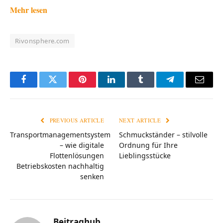
Mehr lesen
Rivonsphere.com
Facebook
Twitter
Pinterest
LinkedIn
Tumblr
Telegram
Email
PREVIOUS ARTICLE
NEXT ARTICLE
Transportmanagementsystem
Schmuckständer – stilvolle
– wie digitale
Ordnung für Ihre
Flottenlösungen
Lieblingsstücke
Betriebskosten nachhaltig
senken
Beitraghub