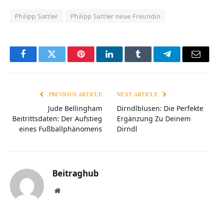
Philipp Sattler
Philipp Sattler neue Freundin
Facebook
Twitter
Pinterest
LinkedIn
Tumblr
Telegram
Email
PREVIOUS ARTICLE
NEXT ARTICLE
Jude Bellingham
Dirndlblusen: Die Perfekte
Beitrittsdaten: Der Aufstieg
Ergänzung Zu Deinem
eines Fußballphänomens
Dirndl
Beitraghub
Website