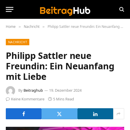
Home
Nachricht
Philipp Sattler neue Freundin: Ein Neuanfang mit Liebe
»
»
NACHRICHT
Philipp Sattler neue
Freundin: Ein Neuanfang
mit Liebe
By
Beitraghub
19. Dezember 2024
Keine Kommentare
5 Mins Read