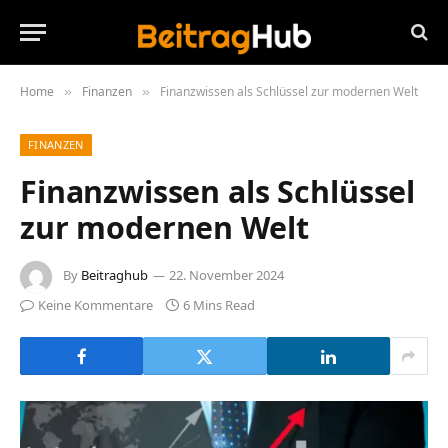
Home
Finanzen
Finanzwissen als Schlüssel zur modernen Welt
»
»
FINANZEN
Finanzwissen als Schlüssel
zur modernen Welt
By
Beitraghub
22. November 2024
Keine Kommentare
6 Mins Read